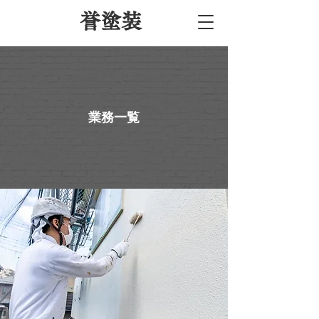
​誉塗装​
業務一覧