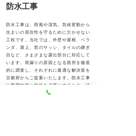
​防水工事​
防水工事は、雨風や湿気、気候変動から
住まいの居住性を守るために欠かせない
工程です。当社では、外壁や屋根、ベラ
ンダ、屋上、窓のサッシ、タイルの継ぎ
目など、さまざまな露出部分に対応して
います。雨漏りの原因となる箇所を徹底
的に調査し、それぞれに最適な解決策を
京都府からご提案いたします。防水工事
は専門知識と技術を必要とするため、経
験豊富な職人による確実な施工を推奨し
ています。高品質な資材を使用し、耐久
性と住み心地を向上させる施工を提供い
たします。定期的な点検とメンテナンス
にも対応しております。